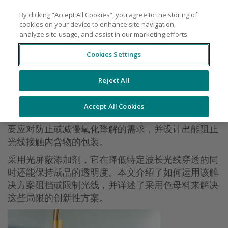
By clicking “Accept All Cookies”, you agree to the storing of
cookies on your device to enhance site navigation,
analyze site usage, and assist in our marketing efforts.
Cookies Settings
保护您的产品免受破坏性光源损伤的原因和
方式
Reject All
食品和医疗成分的氧化降解得到越来越多的关注。不
仅由于保质期缩短和损坏增加导致成本增加，更为重
Accept All Cookies
要的是，可能引起人类健康福祉方面的隐患。我们需
要应对防止或减慢氧化降解的需求，并设计出能阻止
光线接触内含物的包装。
采用光屏蔽添加剂，它在降低特定波长光线穿透的同
时还能保持成品的透明度。本文介绍了如何运用该解
决方案阻挡或限制光线，并详述了采用色母料来解决
这些局限的创新性方案。